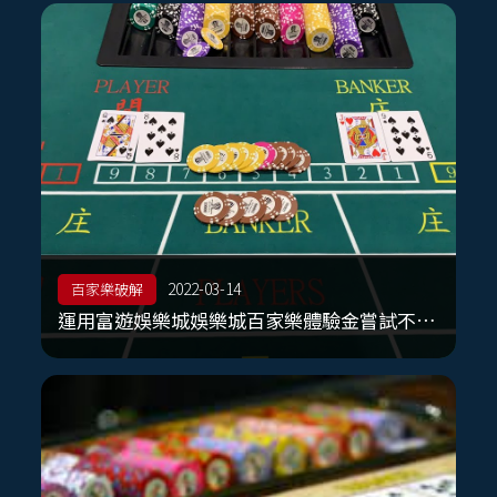
2022-03-14
百家樂破解
運用富遊娛樂城娛樂城百家樂體驗金嘗試不倒
翁投注法超嗨森！