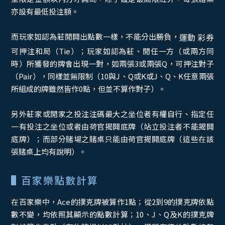
亦設有最低投注額。
而玩家如認為莊閒開出點數一樣，不能分出勝負，
運動 彩券
可押注和局（Tie）；玩家如認為莊、閒任一方（或兩方同
時）所獲發的牌會出現一對，如兩張3或兩張Q，可押注對子
（Pair），同樣並無限制（10與J、Q或K或J、Q、K任意兩張
所組成的牌雖然皆作0點，但並不算作對子）。
另外莊家或閒家之投注注碼最大之坐位者有權自行、指定任
一有投注之坐位或者由荷官揭開底牌（站立投注者不能揭開
底牌）；而部分賭場之賭桌只能由荷官揭開底牌（這些在該
張賭桌上均有說明）。
百家樂點數計算
在百家樂中，Ace的撲克牌被算作1點；從2到9的撲克牌依點
數不變，均依照其顯示的點數計算；10、J、Q及K的撲克牌