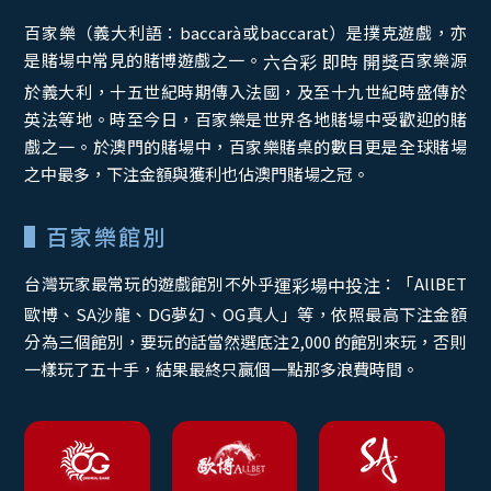
百家樂（義大利語：baccarà或baccarat）是撲克遊戲，亦
是賭場中常見的賭博遊戲之一。
百家樂源
六合彩 即時 開獎
於義大利，十五世紀時期傳入法國，及至十九世紀時盛傳於
英法等地。時至今日，百家樂是世界各地賭場中受歡迎的賭
戲之一。於澳門的賭場中，百家樂賭桌的數目更是全球賭場
之中最多，下注金額與獲利也佔澳門賭場之冠。
百家樂館別
台灣玩家最常玩的遊戲館別不外乎
：「AllBET
運彩場中投注
歐博、SA沙龍、DG夢幻、OG真人」等，依照最高下注金額
分為三個館別，要玩的話當然選底注2,000 的館別來玩，否則
一樣玩了五十手，結果最終只贏個一點那多浪費時間。