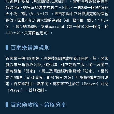
則被算作零點（有些賭場以10點計）。當所有牌的點數總和
超過9時，則只算總數中的個位。因此，一個8和一個9的牌點
大小為：7點（8 + 9 = 17）。因百家樂中只計算撲克牌的個位
數值，因此可能的最大點數為9點（如一個4 和一個 5：4 + 5 =
9），最少則為0點，又稱baccarat（如一個10 和一個 Q：10
+ 10 = 20，只算個位是 0）。
百家樂補牌規則
百家樂一般用8副牌，洗牌後8副牌放在發派箱內。莊、閒家
雙方每局均會收到至少兩張牌，但不超過三張。第一及第三
張牌發給「閒家」，第二及第四張牌則發給「莊家」。至於
要否補牌（又稱博牌，即發第三張牌）則根據補牌規則決
定。百家樂跟廿一點不同，玩家可下注於莊（Banker）或閒
（Player），並無限制。
百家樂攻略、策略分享